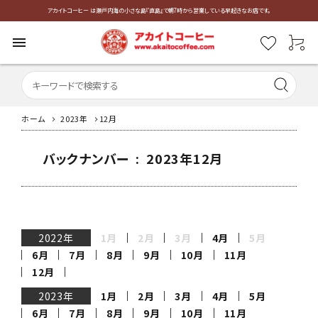
アカイトコーヒー は瀬戸内海の小さな島『直島』で朝7時から営業している早起きなお店です。
menu
ホーム
2023年
12月
バックナンバー : 2023年12月
2022年
1月
2月
3月
4月
5月
6月
7月
8月
9月
10月
11月
12月
2023年
1月
2月
3月
4月
5月
6月
7月
8月
9月
10月
11月