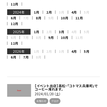
12月
2024年
1月
2月
3月
4月
5月
6月
7月
8月
9月
10月
11月
12月
2025年
1月
2月
3月
4月
5月
6月
7月
8月
9月
10月
11月
12月
2026年
1月
2月
3月
4月
5月
6月
7月
8月
【イベント出店】高松・「コトマス兵庫町」で
コーヒー淹れます。
2024/01/20（土）
お知らせ
ブログ