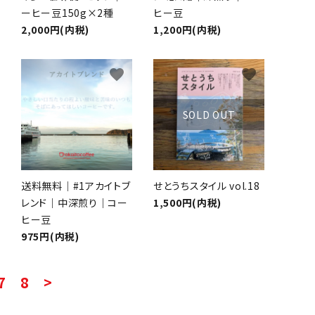
ーヒー豆150g×2種
ヒー豆
2,000円(内税)
1,200円(内税)
favorite
favorite
SOLD OUT
送料無料｜#1アカイトブ
せとうちスタイル vol.18
レンド｜中深煎り｜コー
1,500円(内税)
ヒー豆
975円(内税)
7
8
>