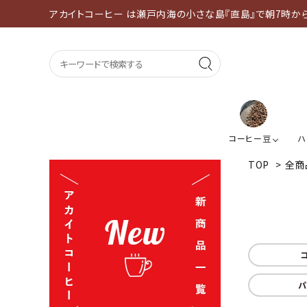
アカイトコーヒー は瀬戸内海の小さな島『直島』で朝7時か
コーヒー豆
ハ
TOP
>
全商
パ