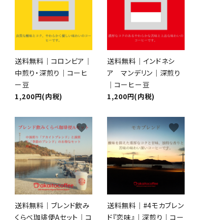
送料無料｜コロンビア｜
送料無料｜インドネシ
中煎り・深煎り｜コーヒ
ア マンデリン｜深煎り
ー豆
｜コーヒー豆
1,200円(内税)
1,200円(内税)
favorite
favorite
close
送料無料｜ブレンド飲み
送料無料｜#4モカブレン
くらべ珈琲便Aセット｜コ
ド『恋味』｜深煎り｜コー