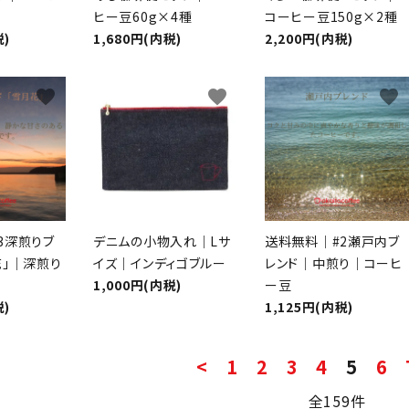
ヒー豆60g×4種
コーヒー豆150g×2種
ード
税)
1,680円(内税)
2,200円(内税)
favorite
favorite
favorite
リー
検索する
3深煎りブ
デニムの小物入れ｜Lサ
送料無料｜#2瀬戸内ブ
花」｜深煎り
イズ｜インディゴブルー
レンド｜中煎り｜コーヒ
豆
1,000円(内税)
ー豆
税)
1,125円(内税)
<
1
2
3
4
5
6
全159件