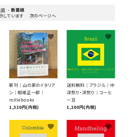
格順
-
新着順
を表示しています
次のページへ
favorite
favorite
新刊｜山の家のイタリア
送料無料｜ブラジル｜中
ン｜相場正一郎｜
深煎り・深煎り｜コーヒ
millebooks
ー豆
1,320円(内税)
1,200円(内税)
favorite
favorite