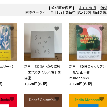
[ 並び順を変更 ]
-
おすすめ順
-
価
前のページへ
全 [159] 商品中 [81-100] 商品
favorite
favorite
favorite
ュリー・シ
新刊｜SODA KÔの造形
新刊｜30日のイタリアン
｜
｜エフスタイル／編｜信
｜相場正一郎｜
陽堂
millebooks
税)
1,320円(内税)
1,320円(内税)
favorite
favorite
favorite