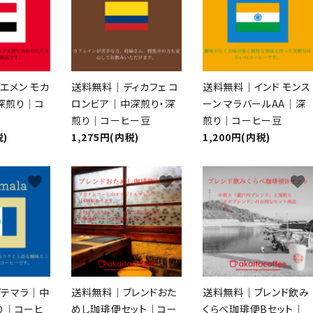
エメン モカ
送料無料｜ディカフェ コ
送料無料｜インド モンス
深煎り｜コ
ロンビア｜中深煎り・深
ーン マラバールAA｜深
煎り｜コーヒー豆
煎り｜コーヒー豆
税)
1,275円(内税)
1,200円(内税)
favorite
favorite
favorite
テマラ｜中
送料無料｜ブレンドおた
送料無料｜ブレンド飲み
り｜コーヒ
めし珈琲便セット｜コー
くらべ珈琲便Bセット｜