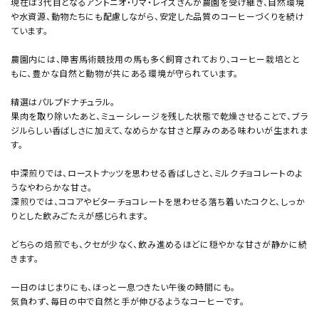
現在は3代目となるアントニオ・リマ・レイスさんが農園を受け継ぎ、自然環境
や水資源、動物たちにも配慮しながら、安定した品質のコーヒーづくりを続け
ています。
農園内には、障害馬術競技用の馬も多く飼育されており、コーヒー栽培とと
もに、豊かな自然と動物が共にある環境が守られています。
精選はパルプドナチュラル。
果肉を取り除いたあと、ミューシレージを残した状態で乾燥させることで、ブラ
ジルらしい香ばしさに加えて、なめらかな甘さと厚みのある味わいが生まれま
す。
中深煎りでは、ローストナッツを思わせる香ばしさと、ミルクチョコレートのよ
うなやわらかな甘さ。
深煎りでは、ココアやビターチョコレートを思わせる落ち着いたコクと、しっか
りとした飲みごたえが感じられます。
どちらの焙煎でも、クセが少なく、飲み進めるほどに穏やかな甘さが静かに続
きます。
一日のはじまりにも、ほっと一息つきたい午後の時間にも。
気負わず、毎日の中で自然と手が伸びるようなコーヒーです。