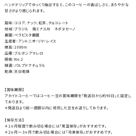
ハンドドリップでゆっくり抽出すると、このコーヒーの香ばしさと、まろやかな
甘さがより感じられます。
風味：ココア、ナッツ、紅茶、チョコレート
地域：ブラジル 南ミナス州 ネポヌセーノ
農園：ベラビスタ農園
生産者：アントニオ・リマ・レイス
標高：1080m
品種：ブルボンアマレロ
規格：No.2
精選：パルプドナチュラル
乾燥：天日乾燥
【賞味期限】
アカイトコーヒーではコーヒー豆の賞味期限を「発送日から約90日」と設定し
ております。
＊発送日より前一週間以内に焙煎した豆をお送りしております。
【保存方法】
＊１ヶ月程度で飲み切る場合には「常温保存」がおすすめです。
＊２ヶ月〜３ヶ月で飲み切る場合には「冷凍保存」がおすすめです。