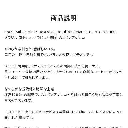
商品説明
Brazil Sul de Minas Bela Vista Bourbon Amarelo Pulped Natural
ブラジル 南ミナス ベラビスタ農園 ブルボンアマレロ
やわらかな甘さと、香ばしいコク。
毎日の一杯に自然と馴染む、バランスの良いブラジルです。
ブラジル南東部、ミナスジェライス州の南部に広がる南ミナス。
長いコーヒー栽培の歴史を持ち、ブラジルの中でも良質なコーヒーを生み出
す地域として知られています。
なだらかな丘陵地と肥沃な土壌。
標高1080mの環境で、ブルボンアマレロと呼ばれる黄色く熟す品種が丁寧に
育てられています。
このコーヒーを生産するベラビスタ農園は、1923年にリマ・レイス家によって
開かれた農園です。