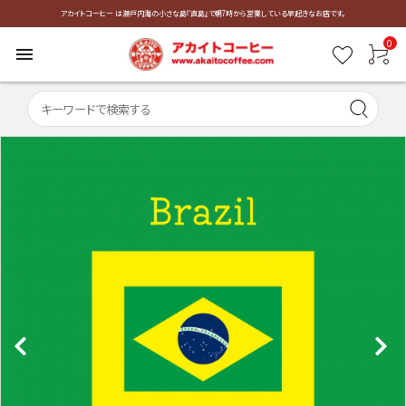
アカイトコーヒー は瀬戸内海の小さな島『直島』で朝7時から営業している早起きなお店です。
0
menu