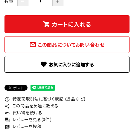
数量
－
＋
カートに入れる
shopping_cart
mail_outline
この商品についてお問い合わせ
favorite
特定商取引法に基づく表記 (返品など)
error_outline
この商品を友達に教える
share
買い物を続ける
undo
レビューを見る(0件)
forum
レビューを投稿
rate_review