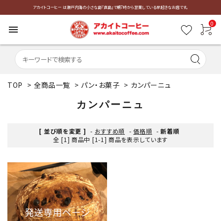
アカイトコーヒー は瀬戸内海の小さな島『直島』で朝7時から営業している早起きなお店です。
0
menu
TOP
>
全商品一覧
>
パン・お菓子
>
カンパーニュ
カンパーニュ
[ 並び順を変更 ]
-
おすすめ順
-
価格順
-
新着順
全 [1] 商品中 [1-1] 商品を表示しています
favorite