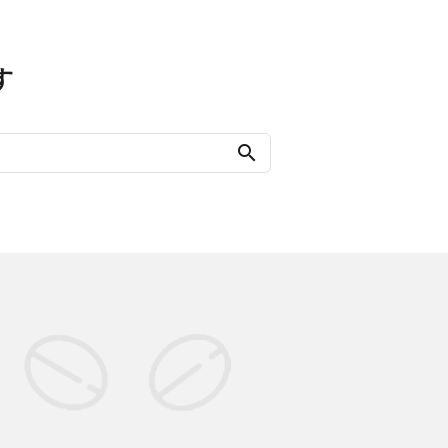
す
search