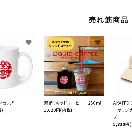
売れ筋商品
favorite
favorite
グカップ
濃縮リキッドコーヒー｜250ml
AKAIT
税)
1,620円(内税)
ーオリジ
プ
5,830円