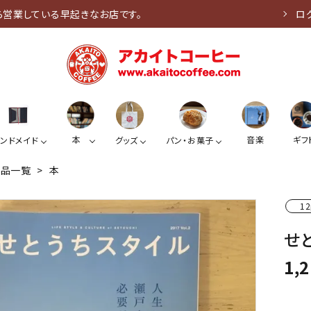
ら営業している早起きなお店です。
ロ
本
音楽
ギフ
ンドメイド
グッズ
パン・お菓子
商品一覧
>
本
12
せと
1,