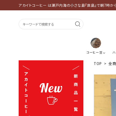
アカイトコーヒー は瀬戸内海の小さな島『直島』で朝7時か
コーヒー豆
ハ
TOP
>
全