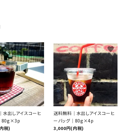
品
favorite
favorite
｜水出しアイスコーヒ
送料無料｜水出しアイスコーヒ
80g×3p
ーバッグ｜80g×4p
(内税)
3,000円(内税)