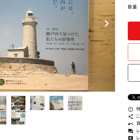
数量
特
error_outline
こ
share
買
undo
レ
forum
レ
rate_review