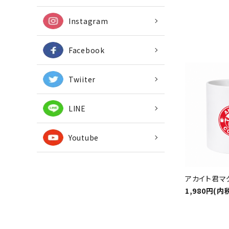
Instagram
Facebook
Twiiter
LINE
Youtube
アカイト君マ
1,980円(内