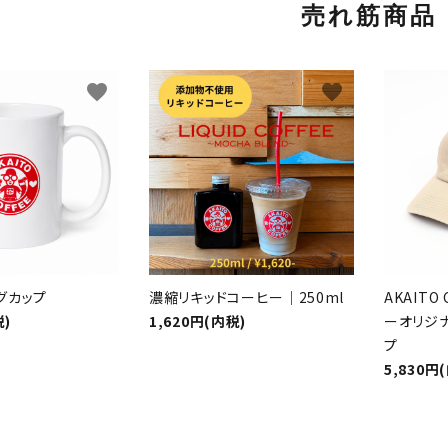
売れ筋商品
favorite
favorite
グカップ
濃縮リキッドコーヒー｜250ml
AKAIT
税)
1,620円(内税)
ーオリジ
プ
5,830円