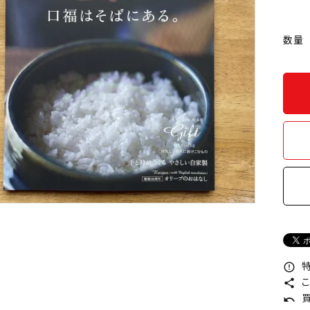
数量
特
error_outline
こ
share
買
undo