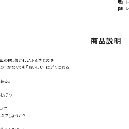
レ
forum
レ
rate_review
商品説明
母の味。懐かしいふるさとの味。
に行かなくても「おいしい」は近くにある。
ある。
を打つ
いて
ぶでしょうか？