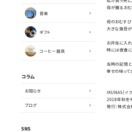
私が真っ先に
母が握るおむ
音楽
母のおむすび
大きな海苔が
ギフト
お弁当に入れ
時には夜食に
コーヒー器具
当時の記憶と
幸せの味って
コラム
お知らせ
IKUNAS［イクナ
2018年秋冬
ブログ
発行：株式会社
SNS