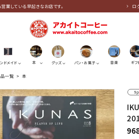
ら営業している早起きなお店です。
ロ
本
音楽
ギフ
ンドメイド
グッズ
パン・お菓子
商品一覧
>
本
9p
IK
201
96