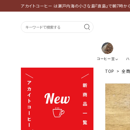
アカイトコーヒー は瀬戸内海の小さな島『直島』で朝7時か
コーヒー豆
ハ
TOP
>
全