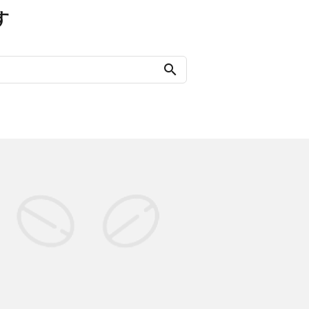
す
search