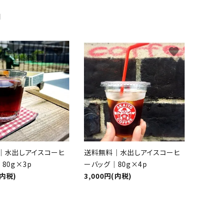
品
favorite
favorite
｜水出しアイスコーヒ
送料無料｜水出しアイスコーヒ
80g×3p
ーバッグ｜80g×4p
(内税)
3,000円(内税)