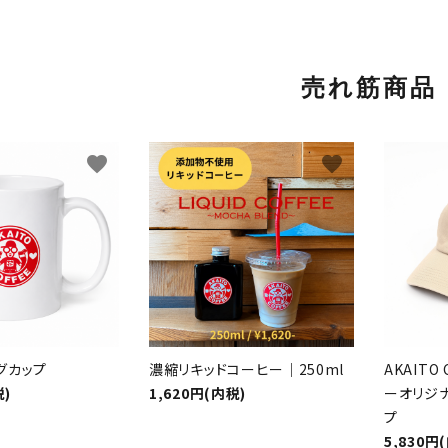
売れ筋商品
favorite
favorite
グカップ
濃縮リキッドコーヒー｜250ml
AKAIT
税)
1,620円(内税)
ーオリジ
プ
5,830円