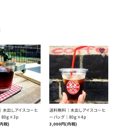
品
favorite
favorite
｜水出しアイスコーヒ
送料無料｜水出しアイスコーヒ
80g×3p
ーバッグ｜80g×4p
(内税)
3,000円(内税)