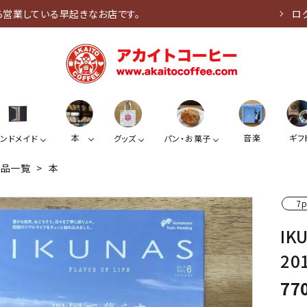
ら営業している早起きなお店です。
ロ
本
音楽
ギフ
ンドメイド
グッズ
パン・お菓子
商品一覧
>
本
7p
IK
201
77