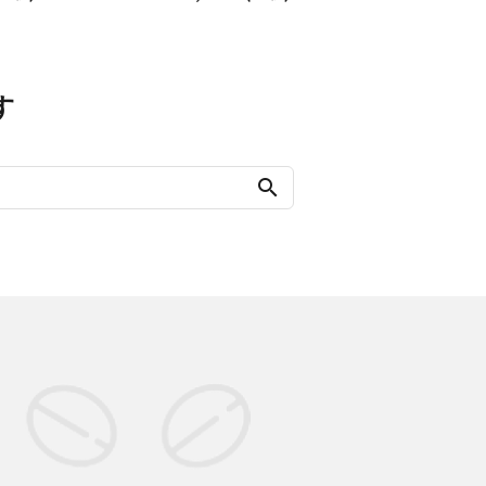
す
search