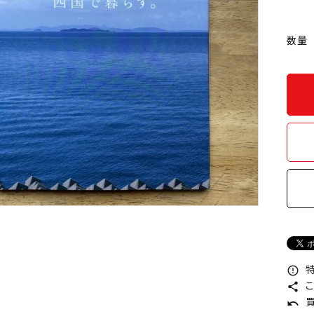
数量
特
error_outline
こ
share
買
undo