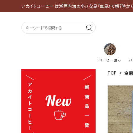
アカイトコーヒー は瀬戸内海の小さな島『直島』で朝7時か
コーヒー豆
ハ
TOP
>
全