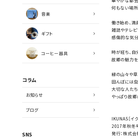
華やかな都会
何もない場所
音楽
働き始め、満
雑誌やテレビ
ギフト
感傷的な気分
時が経ち、自
コーヒー器具
故郷の魅力を
緑の山々や草
コラム
田んぼには虫
大切な人たち
お知らせ
やっぱり故郷
ブログ
IKUNAS［イクナ
2017年秋冬
発行：株式会社
SNS