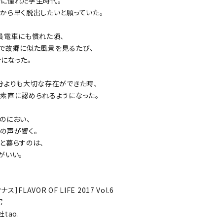
に憧れた学生時代。
から早く脱出したいと願っていた。
員電車にも慣れた頃、
で故郷に似た風景を見るたび、
になった。
分よりも大切な存在ができた時、
素直に認められるようになった。
のにおい、
の声が響く。
と暮らすのは、
がいい。
ス］FLAVOR OF LIFE 2017 Vol.6
号
tao.