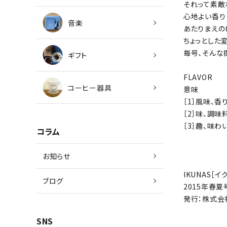
それって素敵
心地よい香り
音楽
あたりまえの
ちょっとした
毎号、そんな
ギフト
FLAVOR
コーヒー器具
意味
［1］風味、香
［2］味、調味
［3］趣、味わ
コラム
お知らせ
IKUNAS［イクナ
ブログ
2015年春夏
発行：株式会社
SNS