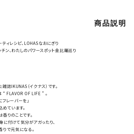
商品説明
ーティレシピ、LOHASなおにぎり
キッチン、わたしのパワースポット金比羅巡り
。
雑誌IKUNAS（イクナス）です。
 FLAVOR OF LIFE ” 。
にフレーバーを」
込めています。
は香りのことです。
身に付けて気分がアガったり、
香りで元気になる。