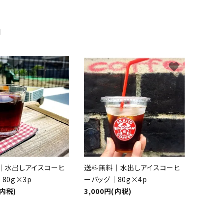
品
favorite
favorite
｜水出しアイスコーヒ
送料無料｜水出しアイスコーヒ
80g×3p
ーバッグ｜80g×4p
(内税)
3,000円(内税)