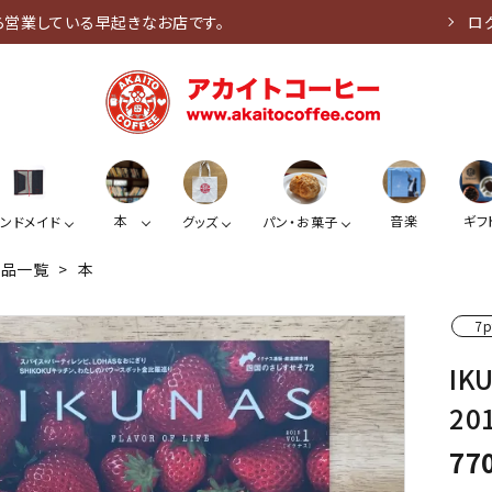
ら営業している早起きなお店です。
ロ
本
音楽
ギフ
ンドメイド
グッズ
パン・お菓子
商品一覧
>
本
7p
IK
201
77