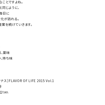
なことですよね。
と同じように、
毎日に
変化が訪れる。
提案を続けていきます。
り
料、薬味
い、持ち味
ス］FLAVOR OF LIFE 2015 Vol.1
号
tao.