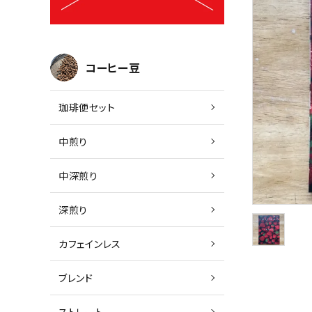
コーヒー豆
珈琲便セット
中煎り
中深煎り
深煎り
カフェインレス
ブレンド