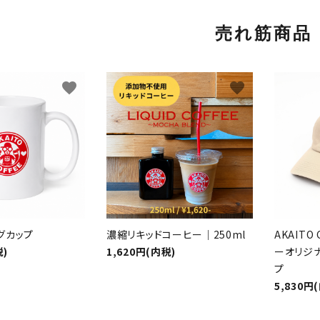
売れ筋商品
favorite
favorite
グカップ
濃縮リキッドコーヒー｜250ml
AKAIT
税)
1,620円(内税)
ーオリジ
プ
5,830円