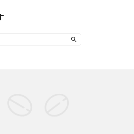
す
search