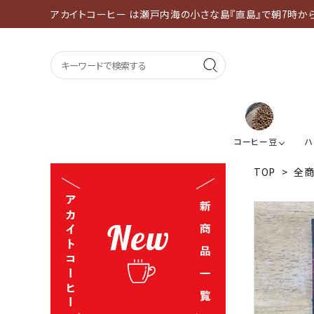
アカイトコーヒー は瀬戸内海の小さな島『直島』で朝7時か
コーヒー豆
ハ
TOP
>
全