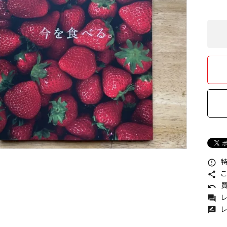
特
error_outline
こ
share
買
undo
レ
forum
レ
rate_review