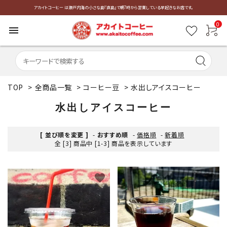
アカイトコーヒー は瀬戸内海の小さな島『直島』で朝7時から営業している早起きなお店です。
0
menu
TOP
>
全商品一覧
>
コーヒー豆
>
水出しアイスコーヒー
水出しアイスコーヒー
[ 並び順を変更 ]
-
おすすめ順
-
価格順
-
新着順
全 [3] 商品中 [1-3] 商品を表示しています
favorite
favorite