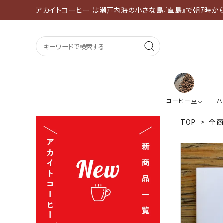
アカイトコーヒー は瀬戸内海の小さな島『直島』で朝7時か
コーヒー豆
ハ
TOP
>
全