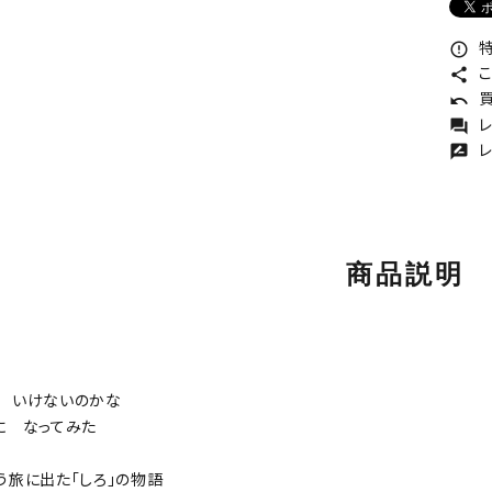
特
error_outline
こ
share
買
undo
レ
forum
レ
rate_review
商品説明
 いけないのかな
に なってみた
う旅に出た「しろ」の物語