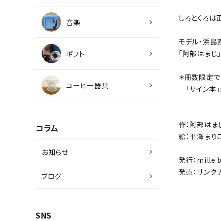
しろとくろは
音楽
モデル・浜島
「阿部はまじ
ギフト
＊冊数限定で
コーヒー器具
「サイン本」
作：阿部はま
コラム
絵：平澤まり
お知らせ
発行：mille 
発売：サンク
ブログ
SNS