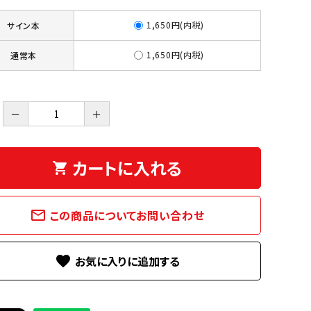
1,650円(内税)
サイン本
1,650円(内税)
通常本
－
＋
カートに入れる
shopping_cart
mail_outline
この商品についてお問い合わせ
favorite