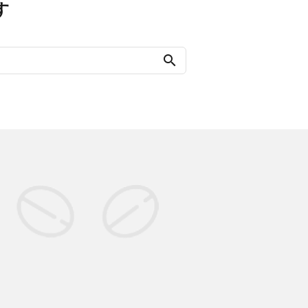
す
search