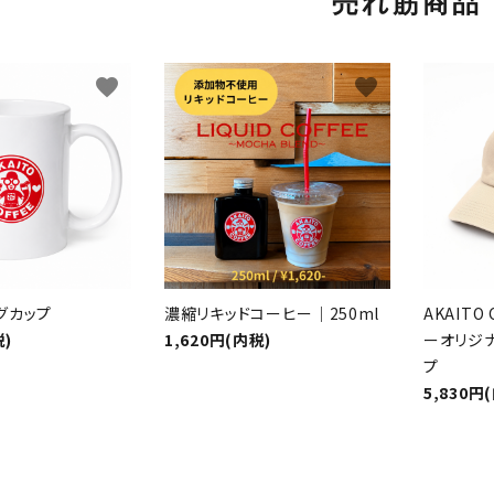
売れ筋商品
favorite
favorite
グカップ
濃縮リキッドコーヒー｜250ml
AKAIT
税)
1,620円(内税)
ーオリジ
プ
5,830円