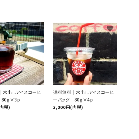
品
favorite
favorite
｜水出しアイスコーヒ
送料無料｜水出しアイスコーヒ
80g×3p
ーバッグ｜80g×4p
(内税)
3,000円(内税)