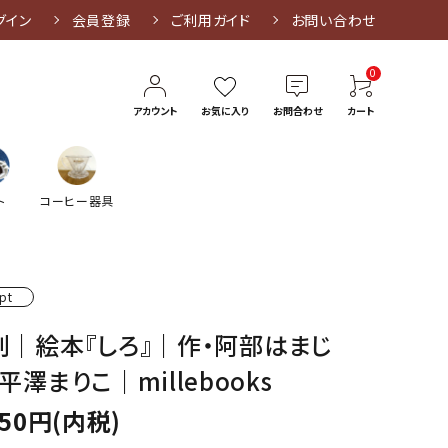
グイン
会員登録
ご利用ガイド
お問い合わせ
0
アカウント
お気に入り
お問合わせ
カート
ト
コーヒー器具
pt
刊｜絵本『しろ』｜作・阿部はまじ
平澤まりこ｜millebooks
650円(内税)