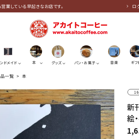
ら営業している早起きなお店です。
ロ
本
音楽
ギフ
ンドメイド
グッズ
パン・お菓子
商品一覧
>
本
16
新
絵・
1,