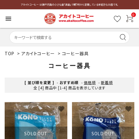
アカイトコーヒー は瀬戸内海の小さな島『直島』で朝7時から営業している早起きなお店です。
0
menu
TOP
>
アカイトコーヒー
>
コーヒー器具
コーヒー器具
[ 並び順を変更 ]
-
おすすめ順
-
価格順
-
新着順
全 [4] 商品中 [1-4] 商品を表示しています
favorite
favorite
SOLD OUT
SOLD OUT