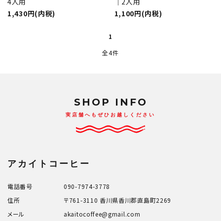
4人用
｜2人用
1,430円(内税)
1,100円(内税)
1
全4件
close
キーワード
SHOP INFO
実店舗へもぜひお越しください
カテゴリー
アカイトコーヒー
電話番号
090-7974-3778
検索する
住所
〒761-3110 香川県香川郡直島町2269
メール
akaitocoffee@gmail.com